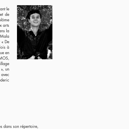
ant le
et de
iplôme
x arts
ans la
e Mala
 « De
fois à
rue en
MIMOS,
illage
 », un
s avec
ederic
es dans son répertoire,