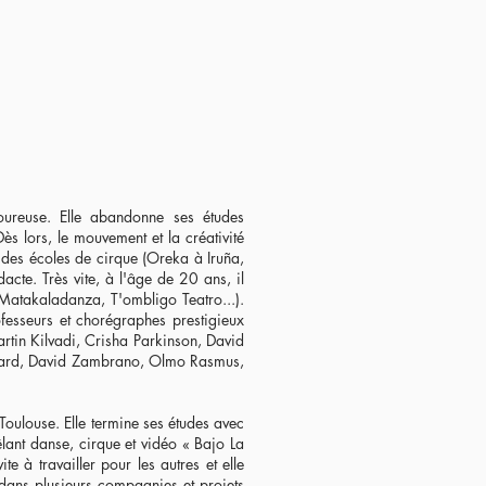
ureuse. Elle abandonne ses études
ès lors, le mouvement et la créativité
s des écoles de cirque (Oreka à Iruña,
cte. Très vite, à l'âge de 20 ans, il
Matakaladanza, T'ombligo Teatro...).
fesseurs et chorégraphes prestigieux
rtin Kilvadi, Crisha Parkinson, David
Bogard, David Zambrano, Olmo Rasmus,
Toulouse. Elle termine ses études avec
êlant danse, cirque et vidéo « Bajo La
 à travailler pour les autres et elle
 dans plusieurs compagnies et projets