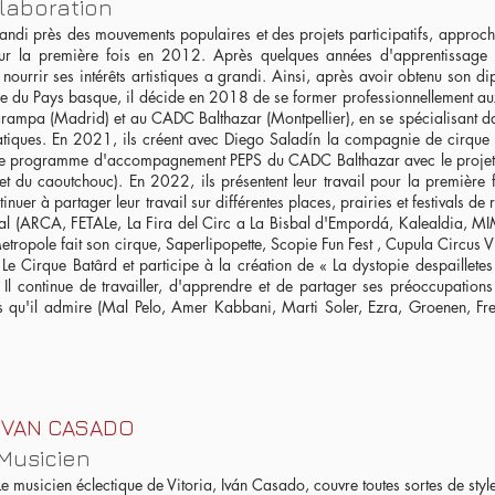
olaboration
 grandi près des mouvements populaires et des projets participatifs, approch
pour la première fois en 2012. Après quelques années d'apprentissage 
 nourrir ses intérêts artistiques a grandi. Ainsi, après avoir obtenu son d
que du Pays basque, il décide en 2018 de se former professionnellement au
arampa (Madrid) et au CADC Balthazar (Montpellier), en se spécialisant d
obatiques. En 2021, ils créent avec Diego Saladín la compagnie de cirqu
r le programme d'accompagnement PEPS du CADC Balthazar avec le projet
 du caoutchouc). En 2022, ils présentent leur travail pour la première 
tinuer à partager leur travail sur différentes places, prairies et festivals de 
gal (ARCA, FETALe, La Fira del Circ a La Bisbal d'Empordá, Kalealdia, 
etropole fait son cirque, Saperlipopette, Scopie Fun Fest , Cupula Circus V
nt Le Cirque Batârd et participe à la création de « La dystopie despailletes
. Il continue de travailler, d'apprendre et de partager ses préoccupation
es qu'il admire (Mal Pelo, Amer Kabbani, Marti Soler, Ezra, Groenen, Fr
IVAN CASADO
Musicien
Le musicien éclectique de Vitoria, Iván Casado, couvre toutes sortes de styl