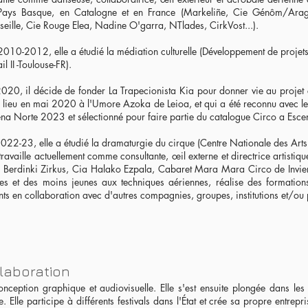
Pays Basque, en Catalogne et en France (Markeliñe, Cie Génôm/Ara
eille, Cie Rouge Elea, Nadine O'garra, NTlades, CirkVost...).
010-2012, elle a étudié la médiation culturelle (Développement de projets
il II -Toulouse-FR).
020, il décide de fonder La Trapecionista Kia pour donner vie au projet c
 lieu en mai 2020 à l'Umore Azoka de Leioa, et qui a été reconnu avec l
na Norte 2023 et sélectionné pour faire partie du catalogue Circo a Esc
022-23, elle a étudié la dramaturgie du cirque (Centre Nationale des Arts 
 travaille actuellement comme consultante, œil externe et directrice artistiqu
 Berdinki Zirkus, Cia Halako Ezpala, Cabaret Mara Mara Circo de Invier
es et des moins jeunes aux techniques aériennes, réalise des formations
nts en collaboration avec d'autres compagnies, groupes, institutions et/ou
olaboration
onception graphique et audiovisuelle. Elle s'est ensuite plongée dans les
 Elle participe à différents festivals dans l'État et crée sa propre entrepr