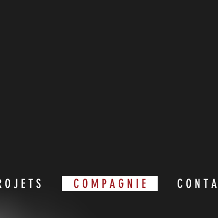
R O J E T S
C O M P A G N I E
C O N T A