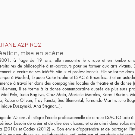
ITANE AZPIROZ
éation, mise en scène
2001, à l'âge de 19 ans, elle rencontre le cirque et en tombe amo
ersitaires de philosophie à mi-parcours pour se former aux arts vivants. D
ennent le centre de ses intérêts vitaux et professionnels. Elle se forme dan
mpa à Madrid, Espace Catastrophe et ESAC à Bruxelles...) et en autodida
ence à travailler dans des compagnies locales de théâtre et de danse (
llèlement, il se forme à la danse contemporaine auprès de plusieurs pro
 Mal Pelo, Lucio Baglivo, Cruz Mata, Marielle Morales, Karmit Burian, Ma
, Roberto Olivan, Fray Fausto, Bud Blumental, Fernando Martin, Julie 
nique Duszynski, Ana Stegnar...).
âge de 25 ans, il intègre l'école professionnelle de cirque ESACTO Lido à 
périeux besoin de créer et de dire des choses, et crée ainsi deux solos m
a (2010) et Codex (2012) ». Son envie d'apprendre et de partager l'invite
aille comme danseuse, collaboratrice, œil extérieur et acrobate aérienne