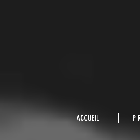
ACCUEIL
P 