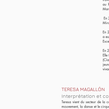
au 
Mars
En 2
Mira
En 2
a eu
Esce
En 2
Elle
(Cía
jeun
viva
TERESA MAGALLÓN
Interprétation et c
Teresa vient du secteur de la c
mouvement, la danse et le cirque.