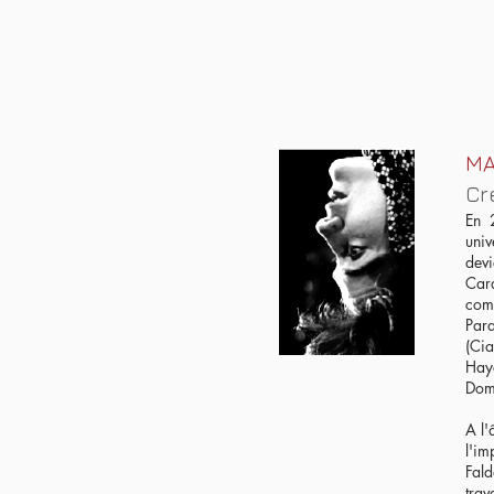
MA
Cr
En 
univ
devi
Cara
comm
Para
(Cia
Hayo
Domi
A l'
l'im
Fald
trav