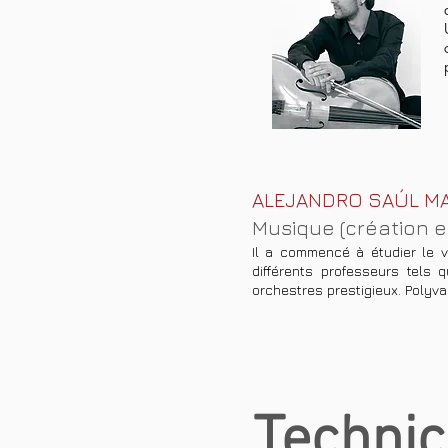
ALEJANDRO SAÚL MA
Musique (création et
Il a commencé à étudier le v
différents professeurs tels 
orchestres prestigieux. Polyva
Technic