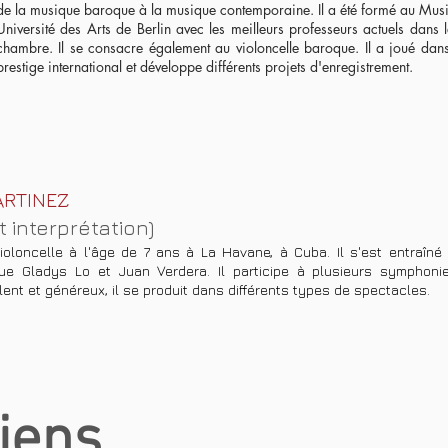
de la musique baroque à la musique contemporaine. Il a été formé au Musi
Université des Arts de Berlin avec les meilleurs professeurs actuels dan
chambre. Il se consacre également au violoncelle baroque. Il a joué dans
prestige international et développe différents projets d'enregistrement.
RTINEZ
 interprétation)
ioloncelle à l'âge de 7
ans à La Havane, à Cuba. Il s'est entraîné
que Gladys Lo et Juan Verdera. Il participe à plusieurs symphoni
lent et généreux, il se produit dans différents types de spectacles.
iens