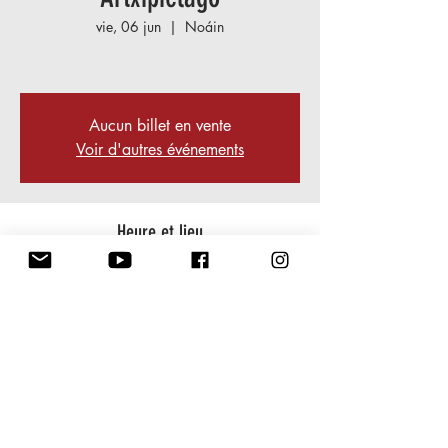
vie, 06 jun
  |  
Noáin
Aucun billet en vente
Voir d'autres événements
Heure et lieu
06 jun 2025, 20:00 – 21:00
Noáin, C. Sierra de Tajonar, s/n, 31110
Noáin, Navarra, Espagne
Partager cet événement