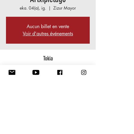
eka. 04(a), ig.
  |  
Zizur Mayor
Aucun billet en vente
Voir d'autres événements
Tokia
2023 eka. 04(a) (20:00)
Zizur Mayor, 31180 Zizur Mayor, Navarre,
Espagne
ikuzkizuna partekatu