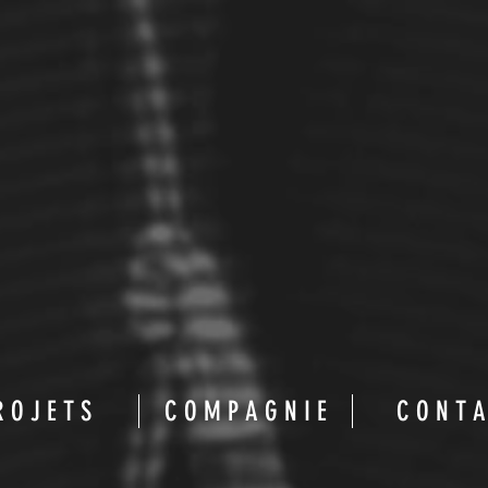
R O J E T S
C O M P A G N I E
C O N T A