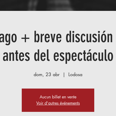
lago + breve discusión 
antes del espectáculo
dom, 23 abr
  |  
Lodosa
Aucun billet en vente
Voir d'autres événements