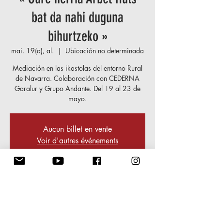
bat da nahi duguna
bihurtzeko »
mai. 19(a), al.
  |  
Ubicación no determinada
Mediación en las ikastolas del entorno Rural
de Navarra. Colaboración con CEDERNA
Garalur y Grupo Andante. Del 19 al 23 de
mayo.
Aucun billet en vente
Voir d'autres événements
Tokia
2025 mai. 19(a) (19:00) – 2025 mai. 23(a)
(23:00)