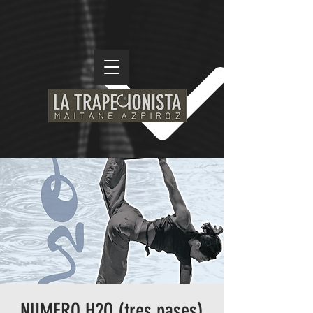
NUMERO H2O (tres pases)