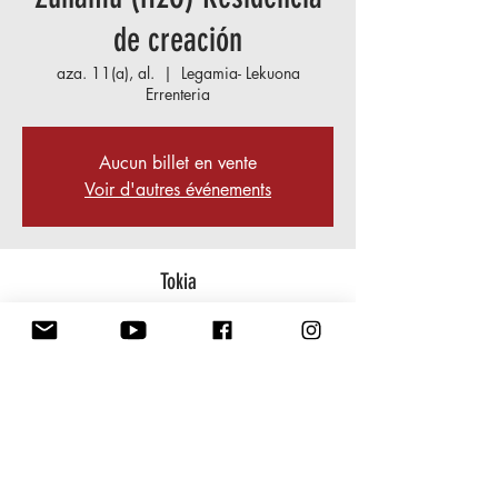
de creación
aza. 11(a), al.
  |  
Legamia- Lekuona
Errenteria
Aucun billet en vente
Voir d'autres événements
Tokia
2024 aza. 11(a) (19:00) – 2024 aza. 15(a)
(23:00)
Legamia- Lekuona Errenteria, Av. Ugarritza, 1,
20100 Rentería, Gipuzkoa, Espagne