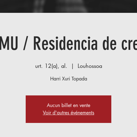
U / Residencia de cr
urt. 12(a), al.
  |  
Louhossoa
Harri Xuri Topada
Aucun billet en vente
Voir d'autres événements