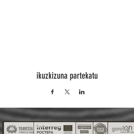
ikuzkizuna partekatu