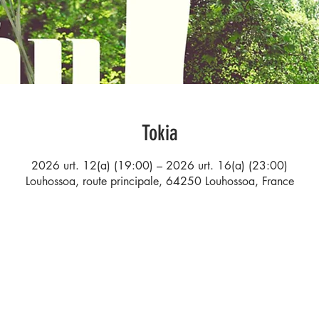
Tokia
2026 urt. 12(a) (19:00) – 2026 urt. 16(a) (23:00)
Louhossoa, route principale, 64250 Louhossoa, France