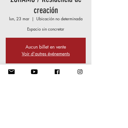
creación
lun, 23 mar
  |  
Ubicación no determinada
Espacio sin concretar
Aucun billet en vente
Voir d'autres événements
Heure et lieu
23 mar 2026, 19:00 – 27 mar 2026,
23:00
Ubicación no determinada
Partager cet événement