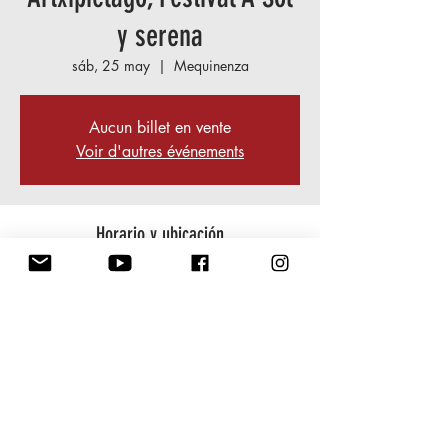
y serena
sáb, 25 may
  |  
Mequinenza
Aucun billet en vente
Voir d'autres événements
Horario y ubicación
25 may 2024, 19:00 – 23:00
Mequinenza, 50170 Mequinenza,
Saragosse, Espagne
Compartir este evento