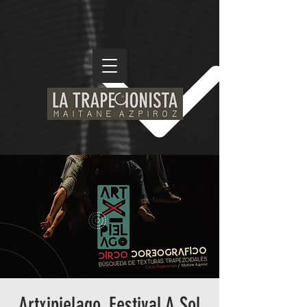
Artxipielago, Festival A Sol