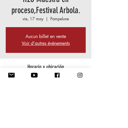
proceso,Festival Arbola.
vie, 17 may
  |  
Pampelune
Aucun billet en vente
Voir d'autres événements
Horario y ubicación
17 may 2024, 19:00 – 23:00
Pampelune, Pampelune, Circonscription
électorale de Navarre, Espagne
Compartir este evento